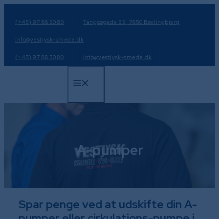
Hop
til
(+45) 97 88 50 80
Tangsøgade 55, 7650 Bøvlingbjerg
indhold
info@vestjysk-smede.dk
(+45) 97 88 50 80
info@vestjysk-smede.dk
Menu
A-pumper
Spar penge ved at udskifte din A-
pumper eller cirkulations-pumpe i