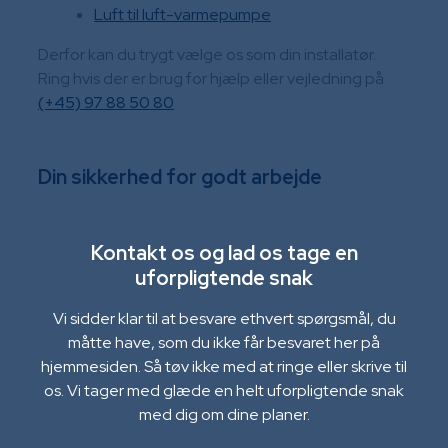
Luft til luft-varmepumpe
Derfor kan du trygt vælge os som din installatør.
Ring hvis der er brug for hjælp eller vejledning på
(+45) 97 88 50 80
Din sikkerhed for godt arbejde
Kontakt os og lad os tage en
uforpligtende snak
Vi sidder klar til at besvare ethvert spørgsmål, du
måtte have, som du ikke får besvaret her på
hjemmesiden. Så tøv ikke med at ringe eller skrive til
os. Vi tager med glæde en helt uforpligtende snak
med dig om dine planer.