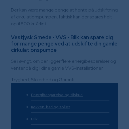
Der kan være mange penge at hente på udskiftning
af cirkulationspumpen, faktisk kan der spares helt
optil 800 kr. årligt.
​Vestjysk Smede • VVS • Blik kan spare dig
for mange penge ved at udskifte din gamle
cirkulationspumpe
​Se i øvrigt, om der ligger flere en​ergibesparelser og
venter på dig i dine gamle VVS-installationer.
​Tryghed, Sikkerhed og Garanti.​
Energibesparelse og tilskud
Køkken, bad og toilet
Blik