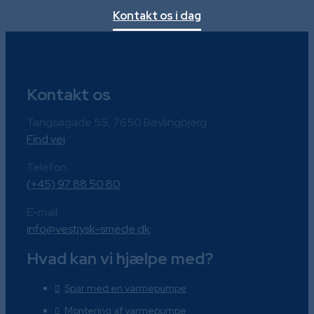
Kontakt os i dag
Kontakt os
Tangsøgade 55, 7650 Bøvlingbjerg
Find vej
Telefon:
(+45) 97 88 50 80
E-mail:
info@vestjysk-smede.dk
Hvad kan vi hjælpe med?
Spar med en varmepumpe
Montering af varmepumpe