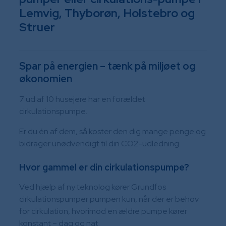
Lemvig, Thyborøn, Holstebro og
Struer
Spar på energien – tænk på miljøet og
økonomien
7 ud af 10 husejere har en forældet
cirkulationspumpe.
Er du én af dem, så koster den dig mange penge og
bidrager unødvendigt til din CO2-udledning.
​Hvor gammel er din cirkulationspumpe?
Ved hjælp af ny teknolog kører Grundfos
cirkulationspumper pumpen kun, når der er behov
for cirkulation, hvorimod en ældre pumpe kører
konstant – dag og nat.​